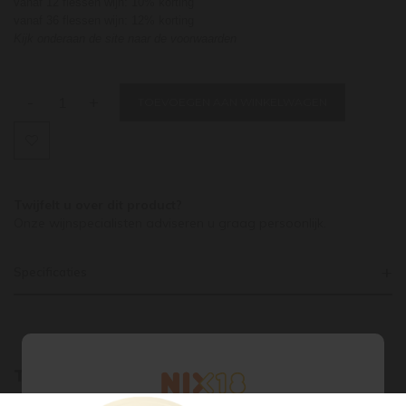
vanaf 12 flessen wijn: 10% korting
vanaf 36 flessen wijn: 12% korting
Kijk onderaan de site naar de voorwaarden
-
+
TOEVOEGEN AAN WINKELWAGEN
Twijfelt u over dit product?
Onze wijnspecialisten adviseren u graag persoonlijk.
Specificaties
Tags