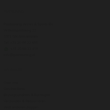
PASTEUNING
Pasteuning Wines & Spirits BV
Willemsparkweg 11
1071 GN Amsterdam
Tel: +31 20 66 22 455
: +31 20 66 22 455
info@pasteuning.nl
INFORMATIE
Over ons
Geschiedenis
Bezorgcondities & Kortingen
Verzenden & Retourneren
Wat anderen zeggen