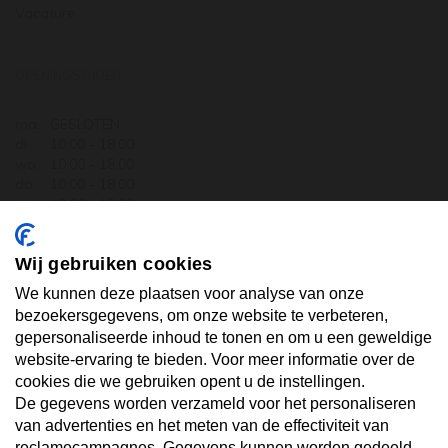
Vacature
OPENINGSTIJDEN
ma.
GESLOTEN
di.
10:00 - 18:00
wo.
10:00 - 18:00
do.
10:00 - 18:00
vr.
10:00 - 18:00
za.
10:00 - 17:30
zo.
GESLOTEN
Wij gebruiken cookies
ABONNEER U OP ONZE NIEUWSBRIEF
We kunnen deze plaatsen voor analyse van onze
bezoekersgegevens, om onze website te verbeteren,
gepersonaliseerde inhoud te tonen en om u een geweldige
Uw email hier ...
website-ervaring te bieden. Voor meer informatie over de
cookies die we gebruiken opent u de instellingen.
De gegevens worden verzameld voor het personaliseren
ABONNEER
van advertenties en het meten van de effectiviteit van
reclamecampagnes. Gegevens kunnen worden gedeeld