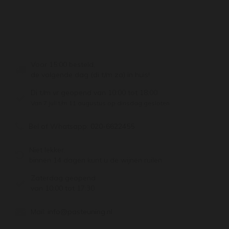
Voor 15:00 besteld,
de volgende dag (di t/m za) in huis!
Di t/m vr geopend van 10:00 tot 18:00
Van 7 juli t/m 11 augustus op dinsdag gesloten.
Bel of Whatsapp:
020-6622455
Niet lekker,
binnen 14 dagen kunt u de wijnen ruilen
Zaterdag geopend
van 10:00 tot 17:30
Mail:
info@pasteuning.nl