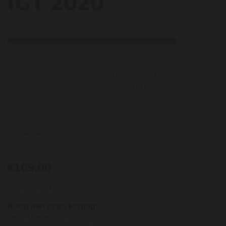
IGT 2020
Licht
Krachtig
Er worden per oogstjaar weinig flessen van Fontodi's topwijn
Flaccianello gemaakt, dus wees er op tijd bij.
Waarschijnlijk is
deze wijn nog het best te vergelijken met de ontwikkeling van
een volmaakt architectonisch gebouw, met de beste
bouwstenen en vormgeving tot stand gebracht.
LEES MEER
100% Sangiovese.
Natuurlijk is deze jaargang nog erg jong en moet men geduld
beoefenen om het om deze gigant te laten evolueren.
€169,00
per stuk
Op voorraad
Koop met extra korting:
vanaf 6 flessen wijn: 5% korting