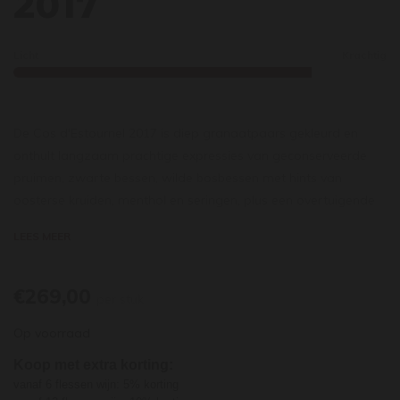
2017
Licht
Krachtig
De Cos d'Estournel 2017 is diep granaatpaars gekleurd en
onthult langzaam prachtige expressies van geconserveerde
pruimen, zwarte bessen, wilde bosbessen met hints van
oosterse kruiden, menthol en seringen, plus een overtuigende
suggestie van ijzer. Medium tot full-bodied, de smaak heeft
LEES MEER
een stevige ruggengraat van stevige tannines en goede
frisheid die het gelaagde fruit ondersteunen met een lange en
geurige afdronk. Deze wijn heeft een goede 5-7 jaar op fles
€269,00
per stuk
nodig voordat hij begint te bloeien en zal nog minstens 40 jaar
Op voorraad
meegaan.
Château Cos d'Estournel ligt in Saint-Estephe in de Haut
Koop met extra korting:
vanaf 6 flessen wijn: 5% korting
Medoc. De wijn is geclassificeerd 2e Grand Crus Classé in de