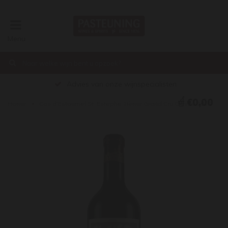
Menu
Advies van onze wijnspecialisten
€0,00
Home
Cos d'Estournel St. Estephe 2ième Grand Cru Classé 2017