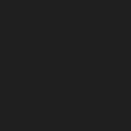
Lees meer over Saint-Estephe →
Voor 15:00 besteld,
de volgende dag (di t/m za) in huis!
Di t/m vr geopend van 10:00 tot 18:00
Van 7 juli t/m 11 augustus op dinsdag gesloten.
Bel of Whatsapp:
020-6622455
Niet lekker,
binnen 14 dagen kunt u de wijnen ruilen
Zaterdag geopend
van 10:00 tot 17:30
Mail:
info@pasteuning.nl