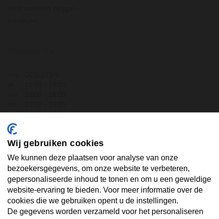
Wat anderen zeggen
Vacature
OPENINGSTIJDEN
ma.
GESLOTEN
di.
10:00 - 18:00
wo.
10:00 - 18:00
do.
10:00 - 18:00
vr.
10:00 - 18:00
za.
10:00 - 17:30
zo.
GESLOTEN
Wij gebruiken cookies
ABONNEER U OP ONZE NIEUWSBRIEF
We kunnen deze plaatsen voor analyse van onze
bezoekersgegevens, om onze website te verbeteren,
gepersonaliseerde inhoud te tonen en om u een geweldige
Uw email hier ...
website-ervaring te bieden. Voor meer informatie over de
cookies die we gebruiken opent u de instellingen.
De gegevens worden verzameld voor het personaliseren
ABONNEER