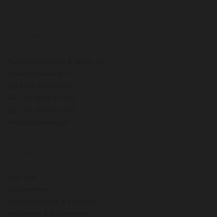
PASTEUNING
Pasteuning Wines & Spirits BV
Willemsparkweg 11
1071 GN Amsterdam
Tel: +31 20 66 22 455
: +31 20 66 22 455
info@pasteuning.nl
INFORMATIE
Over ons
Geschiedenis
Bezorgcondities & Kortingen
Verzenden & Retourneren