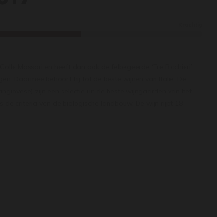
Krachtig
olle Massari en heeft dan ook de felbegeerde ‘Tre Bicchieri’
. Daarmee behoort hij tot de beste wijnen van Italië. De
ngiovese) zijn een selectie uit de beste wijngaarden van het
 de criteria van de biologische landbouw. De wijn rijpt 18
n slechts een kleine 6000 flessen van deze wijn gemaakt. Het
etailleerde wijn. Zeer krachtig in de aanzet met dik donker
e smaak worden deze tonen aangevuld met zoete kruiden en
oel is uitermate prettig en ondanks zijn concentratie is de
em bij wild zwijn, rood vlees of belegen kazen. Drinken tot 10 jaar