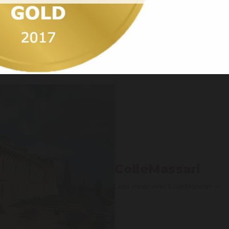
Ja, ik ben 18 jaar of ouder / Yes, I’m 18 years
or older
ColleMassari
Lees meer over ColleMassari →