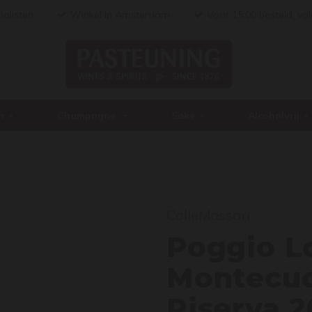
ialisten
Winkel in Amsterdam
Voor 15:00 besteld, vo
n
Champagne
Sake
Alcoholvrij
Pogg
ColleMassari
Poggio 
Montecuc
Riserva 2