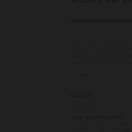
Licht
De Lombrone is dé topwijn van C
van de Gambero Rosso ontvangen
druiven voor deze wijn (100% sa
wijngoed en zijn geteeld volgens
maanden op barriques. Er worde
LEES MEER
is een uitermate zuivere en ged
kersenfruit en viooltjes. In d
minerale sensaties. Het mondgev
€38,95
per stuk
wijn elegant en stijlvol. Drink h
Op voorraad
vanaf het oogstjaar.
Koop met extra korting:
vanaf 6 flessen wijn: 5% korting
vanaf 12 flessen wijn: 10% korting