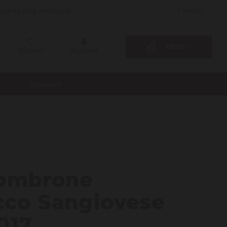
lgende dag verstuurd!
Contact
€0,00
Wishlist
Account
Cadeaus
io Lo
Lombrone
co Sangiovese
017