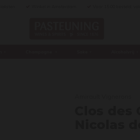
ialisten
Winkel in Amsterdam
Voor 15:00 besteld, vo
n
Champagne
Sake
Alcoholvrij
Clos
Amirault Vignerons
Clos des 
Nicolas d