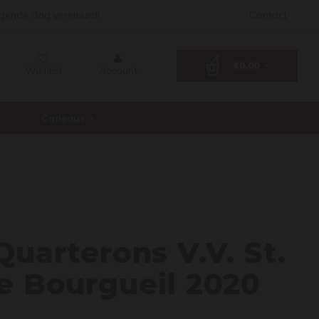
lgende dag verstuurd!
Contact
€0,00
Wishlist
Account
Cadeaus
 des Q
Quarterons V.V. St.
e Bourgueil 2020