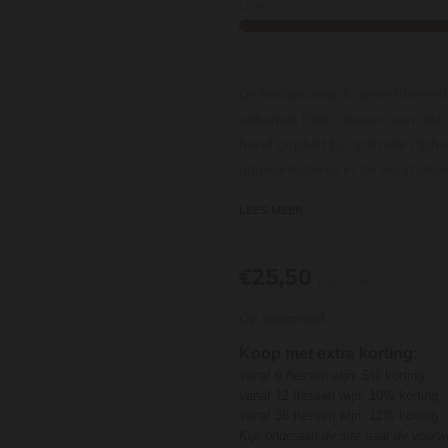
Licht
De biodynamisch gecertificeerd
cabernet franc druiven van all
hand geplukt bij optimale rijph
uitgeselecteerd in de wijnmaker
dan overgestoken naar demi-mu
LEES MEER
tot 18 maanden. De wijn komt go
Dan komt de wijn mooi los en t
bosbessen en zwarte bessen met 
€25,50
per stuk
in de mond met fruit van gestoo
Op voorraad
assertieve karakter te verliezen.
Koop met extra korting:
vanaf 6 flessen wijn: 5% korting
vanaf 12 flessen wijn: 10% korting
vanaf 36 flessen wijn: 12% korting
Kijk onderaan de site naar de voor