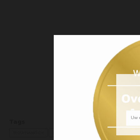
Uw e
Tags
BIODYNAMISCH
CABERNET FRANC
FRANSE WIJN