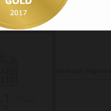
or older
Amirault Vigner
Lees meer over Amirault Vignero