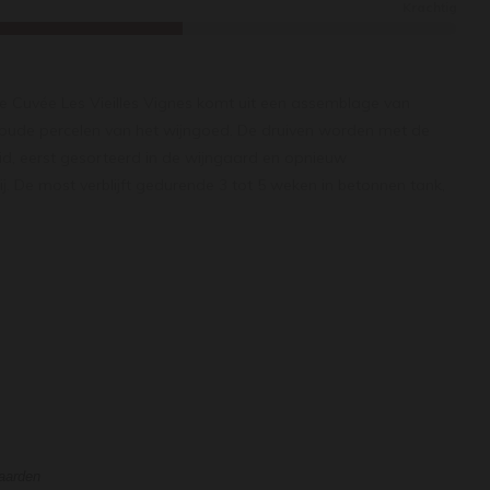
Krachtig
e Cuvée Les Vieilles Vignes komt uit een assemblage van
e oude percelen van het wijngoed. De druiven worden met de
eid, eerst gesorteerd in de wijngaard en opnieuw
ij. De most verblijft gedurende 3 tot 5 weken in betonnen tank,
ids van 500 liter waarvan 25% nieuw voor een rijping van 12
ed tot zijn recht als hij enkele uren van tevoren geopend is.
oont zijn complexiteit aan fruit met een compote van
subtiele hints van viooltjes. Vervolgens wordt de wijn zachter
fde zwarte bessen, maar zonder iets van zijn karaktervolle,
waarden