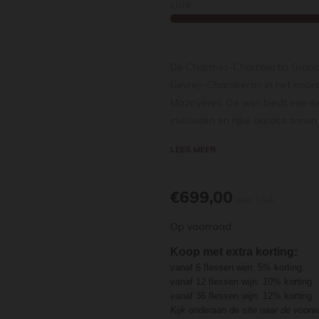
Licht
De Charmes-Chambertin Grand C
Gevrey-Chambertin in het noord
Mazoyères. De wijn biedt een ex
invloeden en rijke aardse tonen
met een brede aanzet, goede di
LEES MEER
ontluikende complexe en levend
€699,00
per stuk
Op voorraad
Koop met extra korting:
vanaf 6 flessen wijn: 5% korting
vanaf 12 flessen wijn: 10% korting
vanaf 36 flessen wijn: 12% korting
Kijk onderaan de site naar de voor