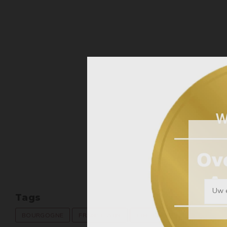
Uw e
Tags
BOURGOGNE
FRANSE WIJN
PINOT NOIR