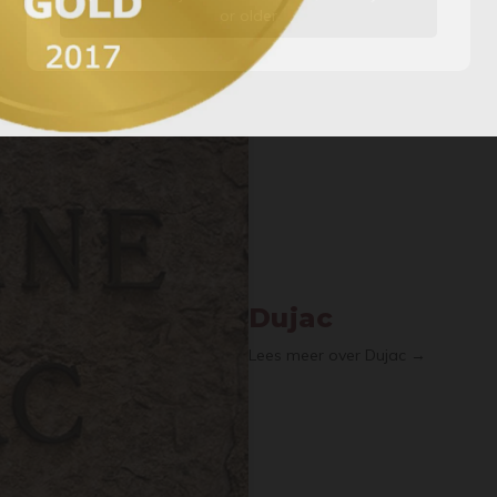
or older
Dujac
Lees meer over Dujac →