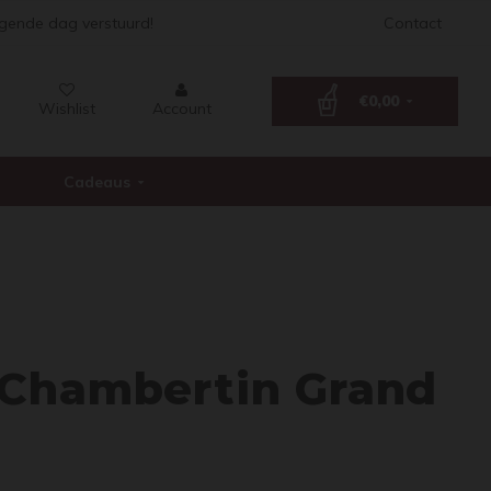
lgende dag verstuurd!
Contact
€0,00
Wishlist
Account
Cadeaus
mes C
Chambertin Grand