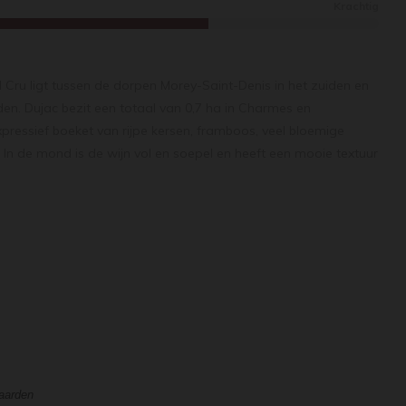
Krachtig
ru ligt tussen de dorpen Morey-Saint-Denis in het zuiden en
en. Dujac bezit een totaal van 0,7 ha in Charmes en
pressief boeket van rijpe kersen, framboos, veel bloemige
. In de mond is de wijn vol en soepel en heeft een mooie textuur
epte en energie in de kern, gestructureerde tannines en een
ige sappige afdronk.
waarden