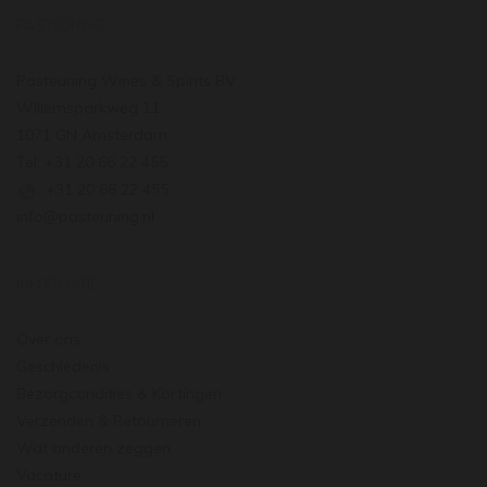
PASTEUNING
Pasteuning Wines & Spirits BV
Willemsparkweg 11
1071 GN Amsterdam
Tel: +31 20 66 22 455
: +31 20 66 22 455
info@pasteuning.nl
INFORMATIE
Over ons
Geschiedenis
Bezorgcondities & Kortingen
Verzenden & Retourneren
Wat anderen zeggen
Vacature