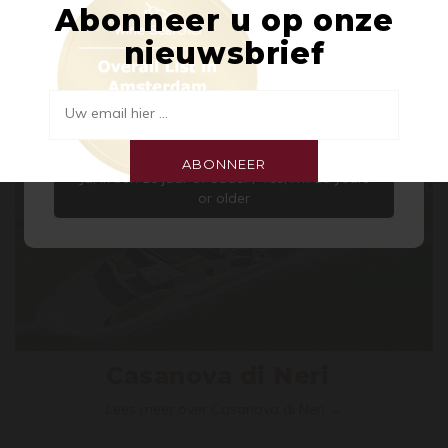
Abonneer u op onze
Welkom bij Pasteuning Wines &
nieuwsbrief
Spirits
Aangezien er op onze site alcoholische producten
worden aangeboden, zijn wij verplicht u te vragen
Uw email hier ...
of u 18 jaar of ouder bent.
ABONNEER
Ja, ik ben 18 jaar of ouder / Yes, I’m 18 years
or older
Casanova di Neri
Lees meer over Casanova di Neri →