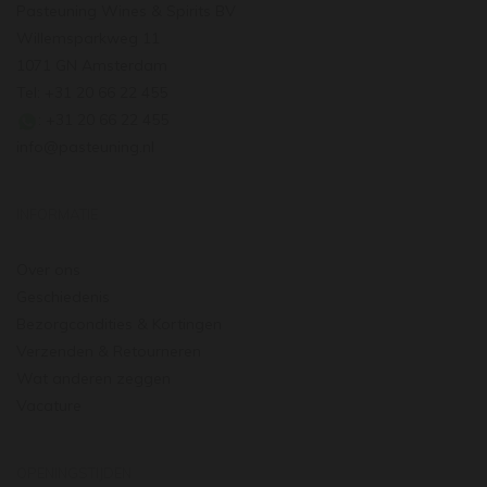
Pasteuning Wines & Spirits BV
Willemsparkweg 11
1071 GN Amsterdam
Tel: +31 20 66 22 455
: +31 20 66 22 455
info@pasteuning.nl
INFORMATIE
Over ons
Geschiedenis
Bezorgcondities & Kortingen
Verzenden & Retourneren
Wat anderen zeggen
Vacature
OPENINGSTIJDEN