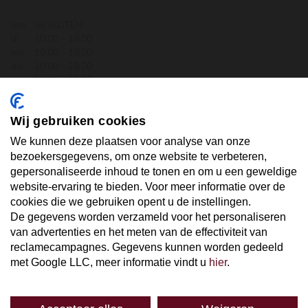
ma.
GESLOTEN
di.
10:00 - 18:00
wo.
10:00 - 18:00
do.
10:00 - 18:00
vr.
10:00 - 18:00
za.
10:00 - 17:30
zo.
GESLOTEN
Wij gebruiken cookies
ABONNEER U OP ONZE NIEUWSBRIEF
We kunnen deze plaatsen voor analyse van onze
bezoekersgegevens, om onze website te verbeteren,
gepersonaliseerde inhoud te tonen en om u een geweldige
Uw email hier ...
website-ervaring te bieden. Voor meer informatie over de
cookies die we gebruiken opent u de instellingen.
De gegevens worden verzameld voor het personaliseren
ABONNEER
van advertenties en het meten van de effectiviteit van
reclamecampagnes. Gegevens kunnen worden gedeeld
met Google LLC, meer informatie vindt u
hier
.