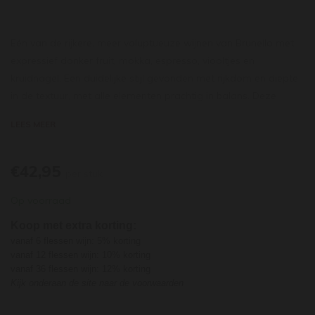
Eén van de rijkere, meer voluptueuze wijnen van Brunello met
expressief donker fruit, mokka, espresso, viooltjes en
kruidnagel. Een duidelijke stijl gevonden met rijkdom en diepte
in de textuur, met alle elementen prachtig in balans. Deze
royale Brunello is uitnodigend, al snel drinkbaar en zal dat
LEES MEER
zeker nog een handvol jaren blijven.
€42,95
per stuk
Op voorraad
Koop met extra korting:
vanaf 6 flessen wijn: 5% korting
vanaf 12 flessen wijn: 10% korting
vanaf 36 flessen wijn: 12% korting
Kijk onderaan de site naar de voorwaarden