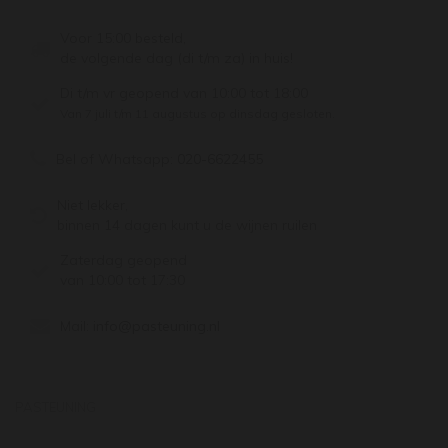
Voor 15:00 besteld,
de volgende dag (di t/m za) in huis!
Di t/m vr geopend van 10:00 tot 18:00
Van 7 juli t/m 11 augustus op dinsdag gesloten.
Bel of Whatsapp:
020-6622455
Niet lekker,
binnen 14 dagen kunt u de wijnen ruilen
Zaterdag geopend
van 10:00 tot 17:30
Mail:
info@pasteuning.nl
PASTEUNING