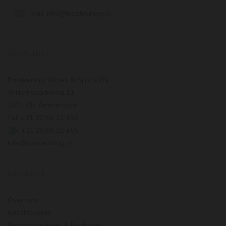
Mail:
info@pasteuning.nl
PASTEUNING
Pasteuning Wines & Spirits BV
Willemsparkweg 11
1071 GN Amsterdam
Tel: +31 20 66 22 455
: +31 20 66 22 455
info@pasteuning.nl
INFORMATIE
Over ons
Geschiedenis
Bezorgcondities & Kortingen