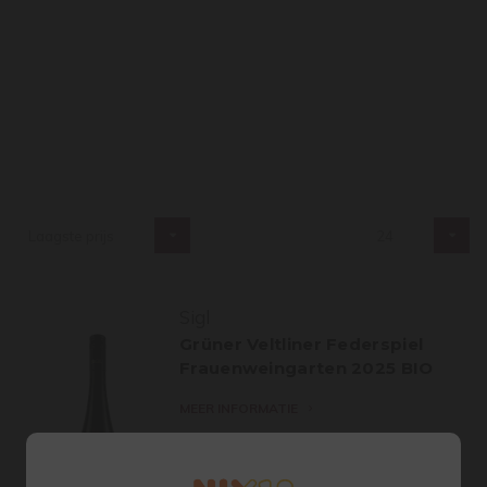
Laagste prijs
24
Sigl
Grüner Veltliner Federspiel
Frauenweingarten 2025 BIO
MEER INFORMATIE
€19,50