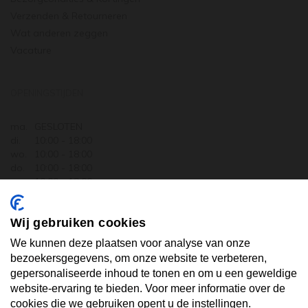
Verzenden & Retourneren
Wat anderen zeggen
Vacature
OPENINGSTIJDEN
ma.
GESLOTEN
di.
10:00 - 18:00
wo.
10:00 - 18:00
do.
10:00 - 18:00
vr.
10:00 - 18:00
za.
10:00 - 17:30
zo.
GESLOTEN
Wij gebruiken cookies
ABONNEER U OP ONZE NIEUWSBRIEF
We kunnen deze plaatsen voor analyse van onze
bezoekersgegevens, om onze website te verbeteren,
gepersonaliseerde inhoud te tonen en om u een geweldige
Uw email hier ...
website-ervaring te bieden. Voor meer informatie over de
cookies die we gebruiken opent u de instellingen.