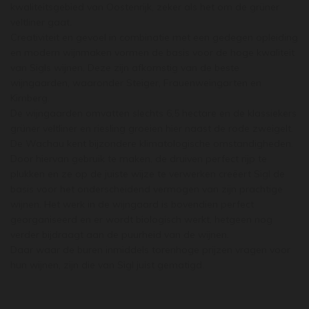
kwaliteitsgebied van Oostenrijk, zeker als het om de grüner
veltliner gaat
.
Creativiteit en gevoel in combinatie met een gedegen opleiding
en modern wijnmaken vormen de basis voor de hoge kwaliteit
van Sigls wijnen. Deze zijn afkomstig van de beste
wijngaarden, waaronder Steiger, Frauenweingarten en
Kirnberg.
De wijngaarden omvatten slechts 6,5 hectare en de klassiekers
grüner veltliner en riesling groeien hier naast de rode zweigelt.
De Wachau kent bijzondere klimatologische omstandigheden.
Door hiervan gebruik te maken, de druiven perfect rijp te
plukken en ze op de juiste wijze te verwerken creëert Sigl de
basis voor het onderscheidend vermogen van zijn prachtige
wijnen. Het werk in de wijngaard is bovendien perfect
georganiseerd en er wordt biologisch werkt, hetgeen nog
verder bijdraagt aan de puurheid van de wijnen.
Daar waar de buren inmiddels torenhoge prijzen vragen voor
hun wijnen, zijn die van Sigl juist gematigd.