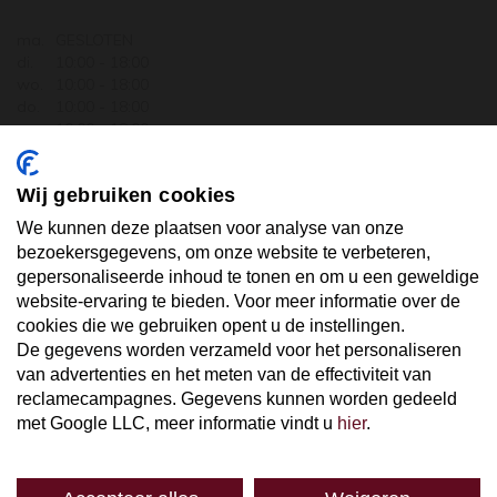
ma.
GESLOTEN
di.
10:00 - 18:00
wo.
10:00 - 18:00
do.
10:00 - 18:00
vr.
10:00 - 18:00
za.
10:00 - 17:30
zo.
GESLOTEN
Wij gebruiken cookies
ABONNEER U OP ONZE NIEUWSBRIEF
We kunnen deze plaatsen voor analyse van onze
bezoekersgegevens, om onze website te verbeteren,
gepersonaliseerde inhoud te tonen en om u een geweldige
Uw email hier ...
website-ervaring te bieden. Voor meer informatie over de
cookies die we gebruiken opent u de instellingen.
De gegevens worden verzameld voor het personaliseren
ABONNEER
van advertenties en het meten van de effectiviteit van
reclamecampagnes. Gegevens kunnen worden gedeeld
met Google LLC, meer informatie vindt u
hier
.