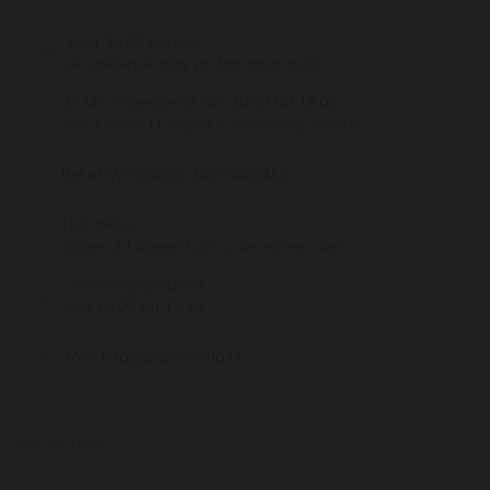
Voor 15:00 besteld,
de volgende dag (di t/m za) in huis!
Di t/m vr geopend van 10:00 tot 18:00
Van 7 juli t/m 11 augustus op dinsdag gesloten.
Bel of Whatsapp:
020-6622455
Niet lekker,
binnen 14 dagen kunt u de wijnen ruilen
Zaterdag geopend
van 10:00 tot 17:30
Mail:
info@pasteuning.nl
PASTEUNING