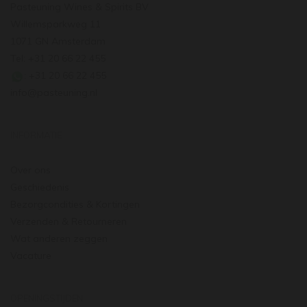
Pasteuning Wines & Spirits BV
Willemsparkweg 11
1071 GN Amsterdam
Tel: +31 20 66 22 455
: +31 20 66 22 455
info@pasteuning.nl
INFORMATIE
Over ons
Geschiedenis
Bezorgcondities & Kortingen
Verzenden & Retourneren
Wat anderen zeggen
Vacature
OPENINGSTIJDEN