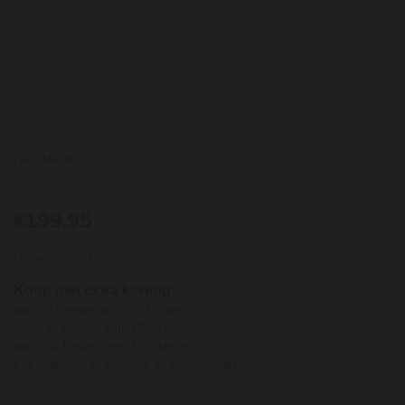
Marc Kent, wijnmaker van Boekenhoutskloof, vernoemde deze
zeldzame wijn naar zijn grootvader die bekend stond als The
Journeyman. De wijn gemaakt op een basis van cabernet franc
uit Franschhoek wordt alleen in de beste oogstjaren gemaakt
(2005, 2007, 2009, 2011, 2015 en 2017) en dan niet meer dan
LEES MEER
een paar vaten. De wijn wordt ook niet commercieel op de
markt gebracht. De assemblage varieert per oogstjaar; de
2020 bestaat uit 50% cabernet franc en 50% cabernet
€199,95
per stuk
sauvignon vergist en meer dan 2 jaar gerijpt op barriques. The
Op voorraad
Journeyman beweegt zich tussen een klassieke en moderne
stijl van de allerbeste Bordeaux crus met zijn intense geur van
Koop met extra korting:
zwarte bessen, bramen, tabaksblad en cederhout. Prachtig
vanaf 6 flessen wijn: 5% korting
puur en verfijnd in de neus. Zowel diep en fris van smaak en
vanaf 12 flessen wijn: 10% korting
vanaf 36 flessen wijn: 12% korting
zowel krachtig als verleidelijk sappig, wat leidt tot een zeer
Kijk onderaan de site naar de voorwaarden
lange, gelaagde en droge afdronk. Perfectie in de fles.