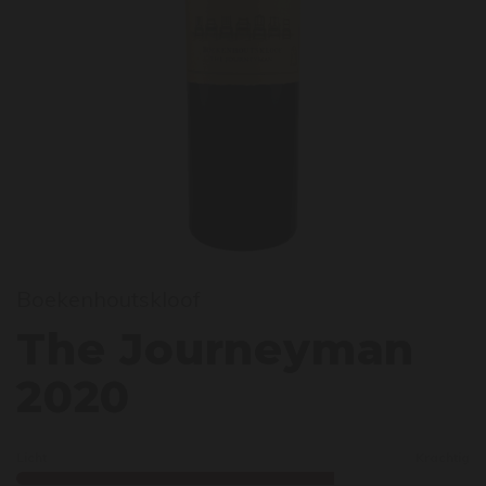
he J
Boekenhoutskloof
The Journeyman
2020
Licht
Krachtig