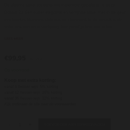
De ultieme sake, tot bijna het maximale gepolijste, is deze
Dassai 23. Een super elegante en verfijnde sake, met in de geur
een boeket bloemen, delicaat en charmant. In de smaak is de
sake ook een en al verfijning, hier proef je hoe een echte
Daiginjo hoort te smaken. Meloen, peer, zacht en complex met
LEES MEER
een minutenlange afdronk. Mooi naast licht verfijnde
gerechten, drink hem licht gekoeld. De sake's van Dassai zijn
Kosher.
€99,95
per stuk
De brouwerij Asahi Shuzo bestaat al langer dan 200 jaar in is
Op voorraad
gelegen in Yamaguchi. Niet een gebied dat bekend staat om
zijn top brouwerijen, maar daar is Asahi Shuzo een grote
Koop met extra korting:
uitzondering. De doorbraak van Asahi Shuzo was rond 1990,
vanaf 6 flessen wijn: 5% korting
toen zij de serie 'Dassai' sake presenteerden. Gemaakt van de
vanaf 12 flessen wijn: 10% korting
vanaf 36 flessen wijn: 12% korting
koning onder de rijst 'Yamada-nishiki'.
Kijk onderaan de site naar de voorwaarden
-
+
TOEVOEGEN AAN WINKELWAGEN