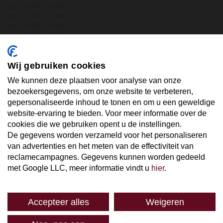
di.
10:00 - 18:00
wo.
10:00 - 18:00
do.
10:00 - 18:00
vr.
10:00 - 18:00
za.
10:00 - 17:30
zo.
GESLOTEN
Wij gebruiken cookies
ABONNEER U OP ONZE NIEUWSBRIEF
We kunnen deze plaatsen voor analyse van onze
bezoekersgegevens, om onze website te verbeteren,
gepersonaliseerde inhoud te tonen en om u een geweldige
Uw email hier ...
website-ervaring te bieden. Voor meer informatie over de
cookies die we gebruiken opent u de instellingen.
De gegevens worden verzameld voor het personaliseren
ABONNEER
van advertenties en het meten van de effectiviteit van
reclamecampagnes. Gegevens kunnen worden gedeeld
met Google LLC, meer informatie vindt u
hier
.
Accepteer alles
Weigeren
SPAREN