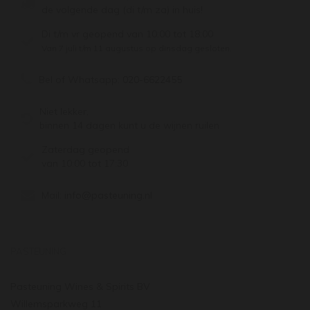
de volgende dag (di t/m za) in huis!
Di t/m vr geopend van 10:00 tot 18:00
Van 7 juli t/m 11 augustus op dinsdag gesloten.
Bel of Whatsapp:
020-6622455
Niet lekker,
binnen 14 dagen kunt u de wijnen ruilen
Zaterdag geopend
van 10:00 tot 17:30
Mail:
info@pasteuning.nl
PASTEUNING
Pasteuning Wines & Spirits BV
Willemsparkweg 11