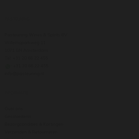
PASTEUNING
Pasteuning Wines & Spirits BV
Willemsparkweg 11
1071 GN Amsterdam
Tel: +31 20 66 22 455
: +31 20 66 22 455
info@pasteuning.nl
INFORMATIE
Over ons
Geschiedenis
Bezorgcondities & Kortingen
Verzenden & Retourneren