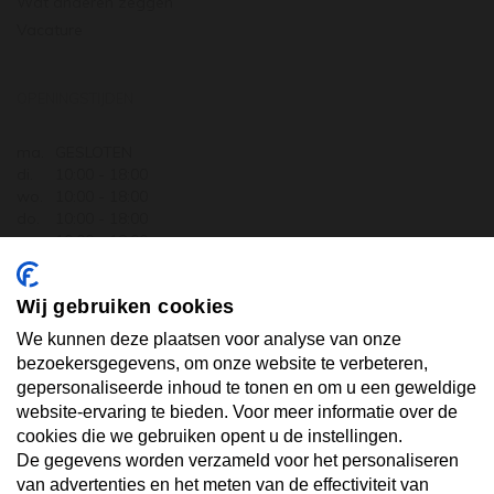
Wat anderen zeggen
Vacature
OPENINGSTIJDEN
ma.
GESLOTEN
di.
10:00 - 18:00
wo.
10:00 - 18:00
do.
10:00 - 18:00
vr.
10:00 - 18:00
za.
10:00 - 17:30
zo.
GESLOTEN
Wij gebruiken cookies
ABONNEER U OP ONZE NIEUWSBRIEF
We kunnen deze plaatsen voor analyse van onze
bezoekersgegevens, om onze website te verbeteren,
gepersonaliseerde inhoud te tonen en om u een geweldige
Uw email hier ...
website-ervaring te bieden. Voor meer informatie over de
cookies die we gebruiken opent u de instellingen.
De gegevens worden verzameld voor het personaliseren
ABONNEER
van advertenties en het meten van de effectiviteit van