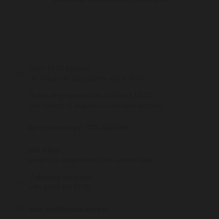
Voor 15:00 besteld,
de volgende dag (di t/m za) in huis!
Di t/m vr geopend van 10:00 tot 18:00
Van 7 juli t/m 11 augustus op dinsdag gesloten.
Bel of Whatsapp:
020-6622455
Niet lekker,
binnen 14 dagen kunt u de wijnen ruilen
Zaterdag geopend
van 10:00 tot 17:30
Mail:
info@pasteuning.nl