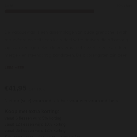
Licht
Krachtig
De Vacqueyras is een
assemblage van oude grenache, syrah,
mourvèdre en zelfs een klein deel witte druiven die afkomstig
zijn van zeer gemêleerde bodems met kiezel-, klei-, kalksteen-,
mergel- en steenachtig zandsteen. De opbrengsten zijn zeer
beperkt (20-28 hl/hectare). De ontsteelde druiven worden laat
LEES MEER
gevinifieerd in betonnen tanks. De verschillende druiven rijpen
vervolgens 18 maanden apart van elkaar, de grenache en
mourvèdre in demi-muids van 500 liter en de syrah in kleinere
€41,95
per stuk
barriques van 225 liter.
Niet op (vrije) voorraad,
klik hier
voor een voorraadcheck.
De wijn is dieprood met violette tinten. De neus is heel
verleidelijk in
Koop met extra korting:
zuiverheid en aromatische rijkdom van zwarte
vanaf 6 flessen wijn: 5% korting
bessen, zwarte kersen, viooltjes en garriguekruiden. De smaak
vanaf 12 flessen wijn: 10% korting
is gespierd en krachtig, maar met een opvallend elegant en fris
vanaf 36 flessen wijn: 12% korting
mondgevoel. Zijn uitgesproken fruit en tonen van cacao en
Kijk onderaan de site naar de voorwaarden