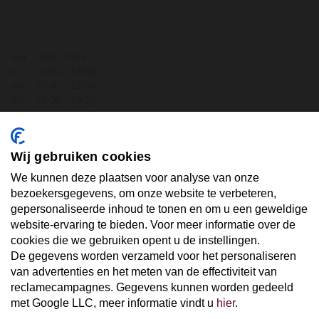
OPENINGSTIJDEN
ma.
GESLOTEN
di.
10:00 - 18:00
wo.
10:00 - 18:00
do.
10:00 - 18:00
vr.
10:00 - 18:00
za.
10:00 - 17:30
zo.
GESLOTEN
Wij gebruiken cookies
ABONNEER U OP ONZE NIEUWSBRIEF
We kunnen deze plaatsen voor analyse van onze
bezoekersgegevens, om onze website te verbeteren,
gepersonaliseerde inhoud te tonen en om u een geweldige
Uw email hier ...
website-ervaring te bieden. Voor meer informatie over de
cookies die we gebruiken opent u de instellingen.
De gegevens worden verzameld voor het personaliseren
ABONNEER
van advertenties en het meten van de effectiviteit van
reclamecampagnes. Gegevens kunnen worden gedeeld
met Google LLC, meer informatie vindt u
hier
.