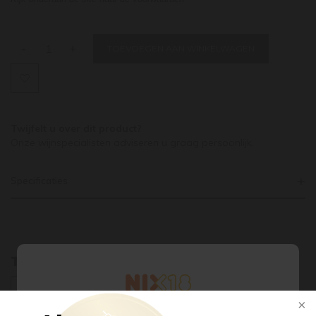
-
+
TOEVOEGEN AAN WINKELWAGEN
Twijfelt u over dit product?
Onze wijnspecialisten adviseren u graag persoonlijk.
Specificaties
Tags
CANADA
NIAGARA
PINOT NOIR