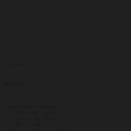
Licht
Krachtig
Met de Pinot Noir Villages laat Thomas Bachelder perfect zien
wat de mogelijkheden zijn van Pinot Noir in Niagara. Het is een
elegante, geconcentreerde wijn met heerlijk fris rood en zwart
fruit. Enorm toegankelijk met rijpe, zachte tannines en een
heerlijke frisheid. De afdronk blijft lang aanhouden en bewijst
LEES MEER
dat dit een wijn is van uitstekende kwaliteit, voor een relatief
toegankelijke prijs. Fantastisch om te drinken, of om nog even
een paar jaar te laten liggen.
€33,95
per stuk
Op voorraad
Koop met extra korting:
vanaf 6 flessen wijn: 5% korting
vanaf 12 flessen wijn: 10% korting
vanaf 36 flessen wijn: 12% korting
Kijk onderaan de site naar de voorwaarden