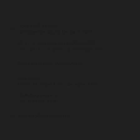
Voor 15:00 besteld,
de volgende dag (di t/m za) in huis!
Di t/m vr geopend van 10:00 tot 18:00
Van 7 juli t/m 11 augustus op dinsdag gesloten.
Bel of Whatsapp:
020-6622455
Niet lekker,
binnen 14 dagen kunt u de wijnen ruilen
Zaterdag geopend
van 10:00 tot 17:30
Mail:
info@pasteuning.nl