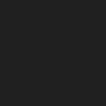
PASTEUNING
Pasteuning Wines & Spirits BV
Willemsparkweg 11
1071 GN Amsterdam
Tel: +31 20 66 22 455
: +31 20 66 22 455
info@pasteuning.nl
INFORMATIE
Over ons
Geschiedenis
Bezorgcondities & Kortingen
Verzenden & Retourneren
Wat anderen zeggen
Vacature