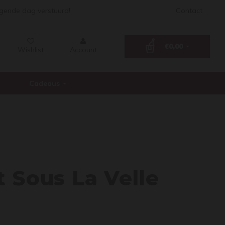
lgende dag verstuurd!
Contact
€0,00
Wishlist
Account
Cadeaus
sault
 Sous La Velle