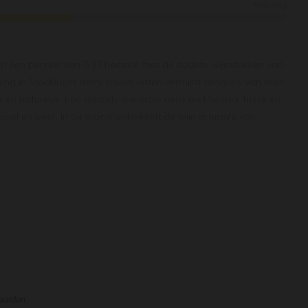
Krachtig
an een perceel van 0.33 hectare met de oudste wijnstokken van
jping in Stockinger demi-muids vaten vermijdt aroma's van hout
 en natuurlijk. Een discrete minerale neus met heerlijk frisse en
ppel en peer. In de mond ontwikkelt de wijn aroma's van
le kalk en vuursteen en toont de wijn substantie, structuur en
n spannend met een schier eindeloze afdronk. Deze Meursault zou
jaar flesrijping.
waarden