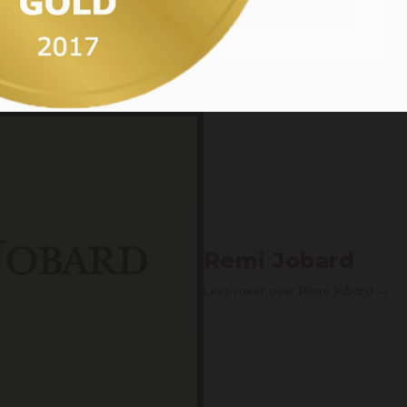
or older
Remi Jobard
Lees meer over Remi Jobard →