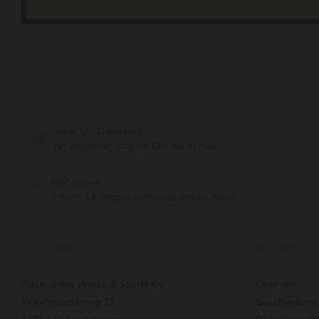
Voor 15:00 besteld,
de volgende dag (di t/m za) in huis!
Niet lekker,
binnen 14 dagen kunt u de wijnen ruilen
PASTEUNING
INFORMATIE
Pasteuning Wines & Spirits BV
Over ons
Willemsparkweg 11
Geschiedenis