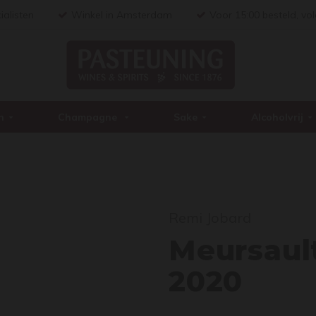
ialisten
Winkel in Amsterdam
Voor 15:00 besteld, vo
n
Champagne
Sake
Alcoholvrij
Meur
Remi Jobard
Meursault
2020