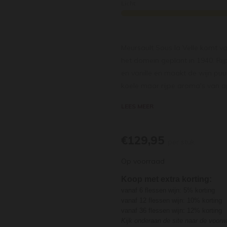
Licht
Meursault Sous la Velle komt v
het domein geplant in 1940. Ri
en vanille en maakt de wijn puur
koele maar rijpe aroma's van a
boomgaardfruit, bloemen, minera
LEES MEER
precisie. De wijn is verfijnd e
beloond moeten worden met 3-6 
€129,95
per stuk
Op voorraad
Koop met extra korting:
vanaf 6 flessen wijn: 5% korting
vanaf 12 flessen wijn: 10% korting
vanaf 36 flessen wijn: 12% korting
Kijk onderaan de site naar de voor