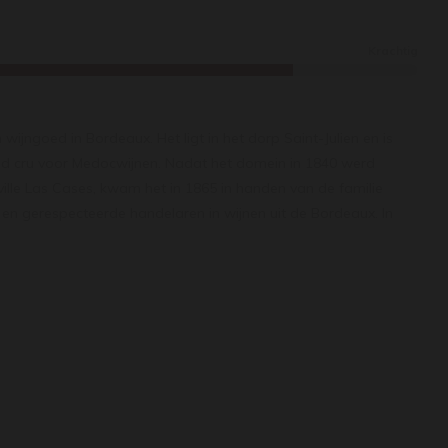
Krachtig
 wijngoed in Bordeaux. Het ligt in het dorp Saint-Julien en is
nd cru voor Medocwijnen. Nadat het domein in 1840 werd
lle Las Cases, kwam het in 1865 in handen van de familie
 en gerespecteerde handelaren in wijnen uit de Bordeaux. In
amilie Cuvelier. In die periode en lange tijd daarna was het
die met de grootste reputatie. Vanaf ongeveer 1960 tot eind
e kwaliteit, onder andere door een te grote hoeveelheid
aard. Maar met Didier Cuvelier als manager werd de kwaliteit
. Er zijn forse investeringen gedaan, inclusief de aanleg van een
nkelder. De totale oppervlakte van de wijngaarden is ongeveer
ernet sauvignon (65%), merlot (25%), cabernet franc (2%) en
e leeftijd van de wijnstokken is 25 jaar. De gemiddelde
er 250.000 flessen.