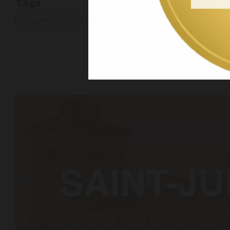
Tags
CABERNET SAUVIGNON
MERLOT