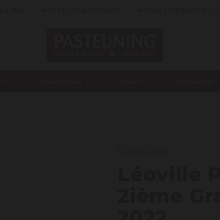
ialisten
Winkel in Amsterdam
Voor 15:00 besteld, vo
n
Champagne
Sake
Alcoholvrij
Léov
Saint-Julien
Léoville 
2ième Gr
2022