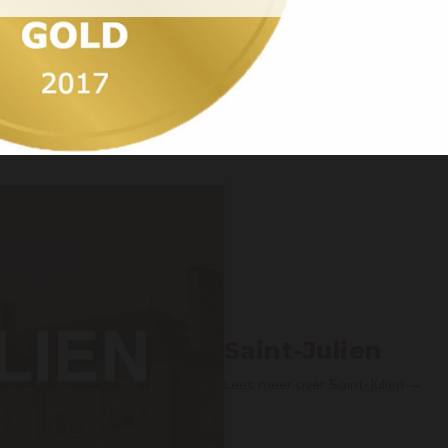
Ja, ik ben 18 jaar of ouder / Yes, I’m 18 years
or older
Saint-Julien
Lees meer over Saint-Julien →