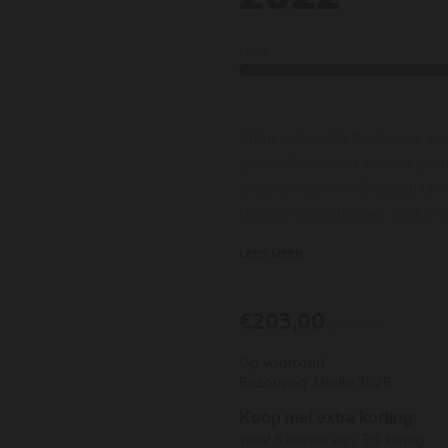
Licht
Château Léoville Poyferré is een
geclassificeerd als tweede gra
afgescheiden van Château Léovi
Lalande en D'Erlanger, bankiers
1920 werd het gekocht door de f
LEES MEER
van de drie Château's Léoville 
jaren 1970 daalde de gemiddeld
aangeplante merlot in de wijng
€203,00
per stuk
als klassieke grand cru herstelt
Op voorraad
volledig nieuwe cuverie en vate
Bezorging: Medio 2025
80 ha met een aanplant van cab
petit verdot (8%). De gemiddeld
Koop met extra korting:
jaarproductie per jaar is ongeve
vanaf 6 flessen wijn: 5% korting