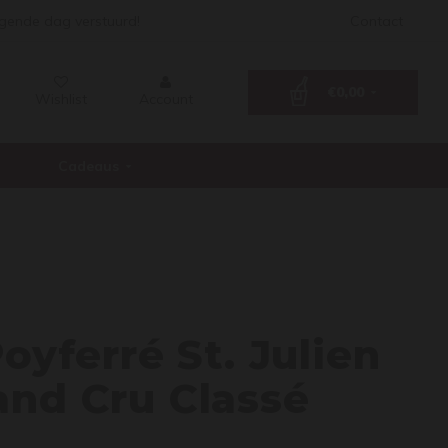
lgende dag verstuurd!
Contact
€0,00
Wishlist
Account
Cadeaus
ille P
Poyferré St. Julien
and Cru Classé