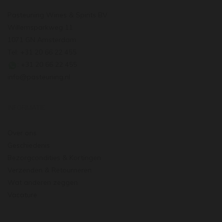
Pasteuning Wines & Spirits BV
Willemsparkweg 11
1071 GN Amsterdam
Tel: +31 20 66 22 455
: +31 20 66 22 455
info@pasteuning.nl
INFORMATIE
Over ons
Geschiedenis
Bezorgcondities & Kortingen
Verzenden & Retourneren
Wat anderen zeggen
Vacature