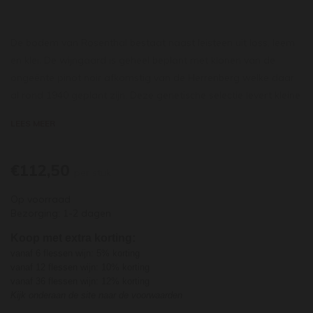
De bodem van Rosenthal bestaat naast leisteen uit loss, leem
en klei. De wijngaard is geheel beplant met klonen van de
ongeënte pinot noir afkomstig van de Herrenberg welke daar
al rond 1940 geplant zijn. Deze genetische selectie levert kleine
druiventrossen die niet compact zijn waardoor de individuele
LEES MEER
druif meer zonlicht krijgt. Dit levert optimaal rijp en
concentreert fruit, met tonen van kersen, zwarte bes en
bloemen. De wijn is krachtig maar nauwkeurig te gelijk en de
€112,50
per stuk
lagering op hout (80% nieuw) geeft hem een fijne textuur. De
Op voorraad
complexiteit en lengte zijn enorm. Robert Parker maakt de
Bezorging: 1-2 dagen
vergelijking met een grand cru Bourgogne en noemt het één
van de mooiste pinot’s recent gedronken uit de Ahr vallei.
Koop met extra korting:
vanaf 6 flessen wijn: 5% korting
vanaf 12 flessen wijn: 10% korting
vanaf 36 flessen wijn: 12% korting
Kijk onderaan de site naar de voorwaarden