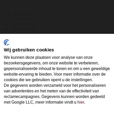
OPENINGSTIJDEN
ma.
GESLOTEN
di.
10:00 - 18:00
wo.
10:00 - 18:00
do.
10:00 - 18:00
vr.
10:00 - 18:00
za.
10:00 - 17:30
zo.
GESLOTEN
Wij gebruiken cookies
ABONNEER U OP ONZE NIEUWSBRIEF
We kunnen deze plaatsen voor analyse van onze
bezoekersgegevens, om onze website te verbeteren,
gepersonaliseerde inhoud te tonen en om u een geweldige
Uw email hier ...
website-ervaring te bieden. Voor meer informatie over de
cookies die we gebruiken opent u de instellingen.
De gegevens worden verzameld voor het personaliseren
ABONNEER
van advertenties en het meten van de effectiviteit van
reclamecampagnes. Gegevens kunnen worden gedeeld
met Google LLC, meer informatie vindt u
hier
.