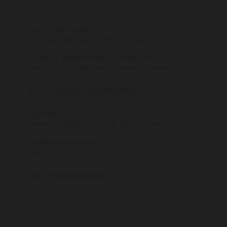
Voor 15:00 besteld,
de volgende dag (di t/m za) in huis!
Di t/m vr geopend van 10:00 tot 18:00
Van 7 juli t/m 11 augustus op dinsdag gesloten.
Bel of Whatsapp:
020-6622455
Niet lekker,
binnen 14 dagen kunt u de wijnen ruilen
Zaterdag geopend
van 10:00 tot 17:30
Mail:
info@pasteuning.nl
PASTEUNING