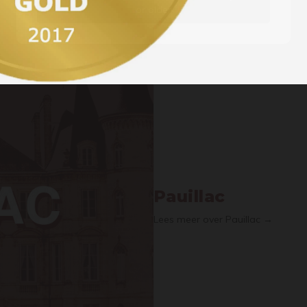
or older
Pauillac
Lees meer over Pauillac →