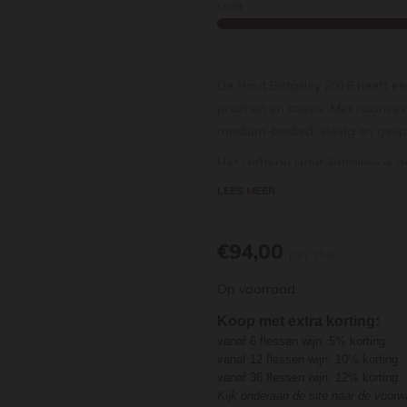
Licht
De Haut Batailley 2016 heeft e
pruimen en cassis. Met nuances
medium-bodied, stevig en gesp
Het château Haut-Batailley is ge
Château Batailley uit Pauillac 
LEES MEER
de naam Haut-Batailley. Beide d
Pauillac. Sinds 2017 is de fami
€94,00
eigenaar van het hoog aangesc
per stuk
van ongeveer 3/4 cabernet sauvi
Op voorraad
"Château Haut-Batailley is een 
Koop met extra korting:
voortgebracht", zegt Jean-Charl
vanaf 6 flessen wijn: 5% korting
vooral blij dat de overgang is g
vanaf 12 flessen wijn: 10% korting
hebben en elkaar goed kennen.
vanaf 36 flessen wijn: 12% korting
Kijk onderaan de site naar de voor