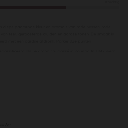
Krachtig
en diepe paarsrode kleur en aroma's van rode bessen, rode
 van teer, geroosterde kruiden en aardse tonen.
De smaak is
ierd met een aardse afdronk.
Parker 92+ punten
classificeerd als 5e grand cru classé in Pauillac. In 1942 werd
opgedeeld tussen de broers Borie. Het kleinste wijngoed kreeg
omeinen zijn geclassificeerd als 5e grand cru classé in
lie Cazes eigenaar van Haut-Batailley geworden. Cazes is ook
hreven Lynch Bages. De wijn is doorgaans een assemblage
gnon en 1/4 merlot, afhankelijk van het oogstjaar.
prachtig landgoed dat altijd geweldige wijnen heeft
es Cazes, algemeen directeur van het familiebedrijf. ‘We zijn
ebeurd tussen twee families die vriendschappelijke relaties
waarden