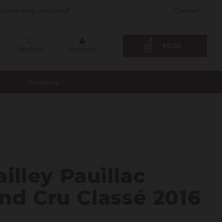
lgende dag verstuurd!
Contact
€0,00
Wishlist
Account
Cadeaus
-Bata
illey Pauillac
nd Cru Classé 2016