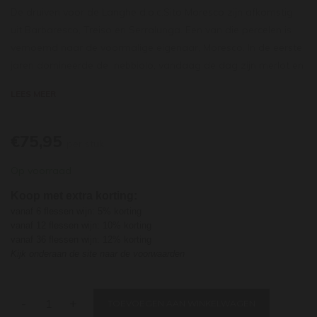
De druiven voor de Langhe d.o.c.Sito Moresco zijn afkomstig
uit Barbaresco, Treiso en Serralunga. Een van die percelen is
vernoemd naar de voormalige eigenaar, Moresco. In de eerste
jaren domineerde de nebbiolo, vandaag de dag zijn merlot en
cabernet sauvignon elk voor ongeveer een derde
LEES MEER
vertegenwoordigt in de Sito Moresco. Elke ras wordt apart
gevinifieerd tijdens de vergisting die ongeveer twee weken
duurt bij ongeveer 26ºC. Pas na malolactische gisting komt de
€75,95
per stuk
blending tot stand en rijpt de jonge assemblage voor 18
Op voorraad
maanden op barriques. Na botteling gaat de wijn nog eens 6
maanden voor flesrijping de kelders in. Hoewel de wijn geschikt
Koop met extra korting:
is om direct gedronken te worden komt een additionele rijping
vanaf 6 flessen wijn: 5% korting
van vier tot vijf jaar de wijn ten goede. De Sito Moresco
vanaf 12 flessen wijn: 10% korting
vanaf 36 flessen wijn: 12% korting
combineert het karakter en raffinement van de nebbiolo
Kijk onderaan de site naar de voorwaarden
druiven met de toegankelijkheid van cabernet en merlot. In de
neus neem je rijpe rode vruchten waar, iets van chocola en een
aangename kruidentoets. De tannines zijn mild en de romige
-
+
TOEVOEGEN AAN WINKELWAGEN
structuur van deze Langhe DOC maakt hem tot een