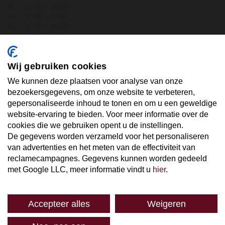
di.
10:00 - 18:00
wo.
10:00 - 18:00
do.
10:00 - 18:00
vr.
10:00 - 18:00
za.
10:00 - 17:30
zo.
GESLOTEN
Wij gebruiken cookies
ABONNEER U OP ONZE NIEUWSBRIEF
We kunnen deze plaatsen voor analyse van onze
bezoekersgegevens, om onze website te verbeteren,
gepersonaliseerde inhoud te tonen en om u een geweldige
Uw email hier ...
website-ervaring te bieden. Voor meer informatie over de
cookies die we gebruiken opent u de instellingen.
De gegevens worden verzameld voor het personaliseren
ABONNEER
van advertenties en het meten van de effectiviteit van
reclamecampagnes. Gegevens kunnen worden gedeeld
met Google LLC, meer informatie vindt u
hier
.
Accepteer alles
Weigeren
SPAREN