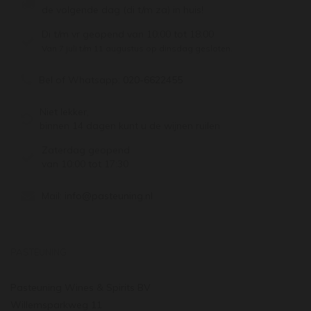
de volgende dag (di t/m za) in huis!
Di t/m vr geopend van 10:00 tot 18:00
Van 7 juli t/m 11 augustus op dinsdag gesloten.
Bel of Whatsapp:
020-6622455
Niet lekker,
binnen 14 dagen kunt u de wijnen ruilen
Zaterdag geopend
van 10:00 tot 17:30
Mail:
info@pasteuning.nl
PASTEUNING
Pasteuning Wines & Spirits BV
Willemsparkweg 11