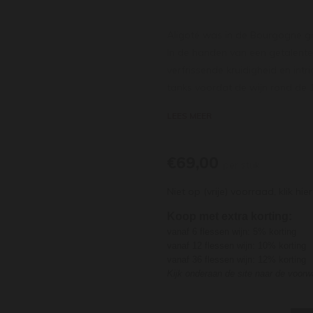
Aligoté was in de Bourgogne gro
In de handen van een getalente
verfrissende kruidigheid en intr
tanks voordat de wijn rond de
roeren van de droesem wordt dr
LEES MEER
aligoté
is zeer geslaagd. De wij
gebakken brood en een vlezige,
afdronk.
€69,00
per stuk
Niet op (vrije) voorraad,
klik hier
Koop met extra korting:
vanaf 6 flessen wijn: 5% korting
vanaf 12 flessen wijn: 10% korting
vanaf 36 flessen wijn: 12% korting
Kijk onderaan de site naar de voor