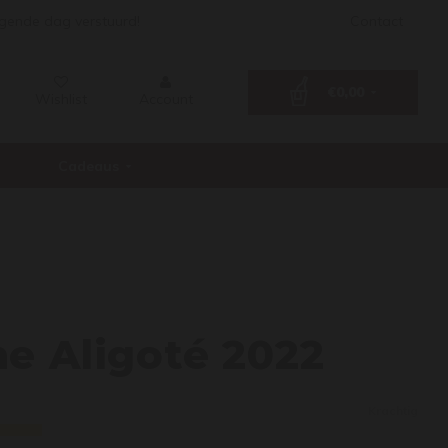
lgende dag verstuurd!
Contact
€0,00
Wishlist
Account
Cadeaus
gogne
e Aligoté 2022
Krachtig