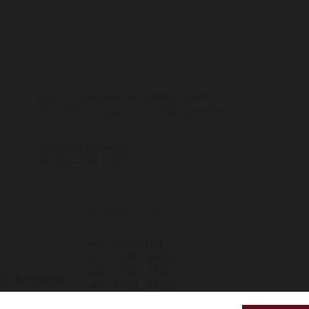
Di t/m vr geopend van 10:00 tot 18:00
Van 7 juli t/m 11 augustus op dinsdag gesloten.
Zaterdag geopend
van 10:00 tot 17:30
OPENINGSTIJDEN
ma.
GESLOTEN
di.
10:00 - 18:00
wo.
10:00 - 18:00
ies & Kortingen
do.
10:00 - 18:00
Retourneren
vr.
10:00 - 18:00