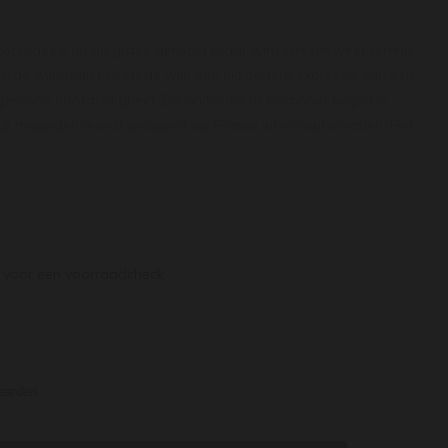
tendeels uit de gratie geraakt maar wint terecht weer terrein.
erde wijnmaker heeft de wijn een bijzondere expressie van een
igerende nootachtigheid. De vinificatie bij Ramonet begint in
 12 maanden wordt gelagerd op Franse eikenhouten vaten. Het
ie tot vier keer gedaan tot de malolactische gisting. Deze
n heeft heerlijke aroma’s van citrusolie, witte bloesem en vers
 ruime smaak met een prima zuurgraad en een krijtachtige
voor een voorraadcheck.
waarden