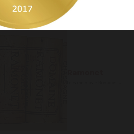
Ramonet
Lees meer over Ramonet →