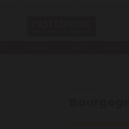
ialisten
Winkel in Amsterdam
Voor 15:00 besteld, vo
n
Champagne
Sake
Alcoholvrij
Ramonet
Bour
Bourgogn
Licht