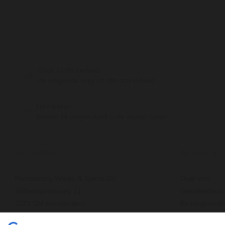
Voor 15:00 besteld,
de volgende dag (di t/m za) in huis!
Niet lekker,
binnen 14 dagen kunt u de wijnen ruilen
PASTEUNING
INFORMATIE
Pasteuning Wines & Spirits BV
Over ons
Willemsparkweg 11
Geschiedenis
1071 GN Amsterdam
Bezorgcondit
Tel: +31 20 66 22 455
Verzenden & 