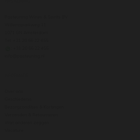
PASTEUNING
Pasteuning Wines & Spirits BV
Willemsparkweg 11
1071 GN Amsterdam
Tel: +31 20 66 22 455
: +31 20 66 22 455
info@pasteuning.nl
INFORMATIE
Over ons
Geschiedenis
Bezorgcondities & Kortingen
Verzenden & Retourneren
Wat anderen zeggen
Vacature