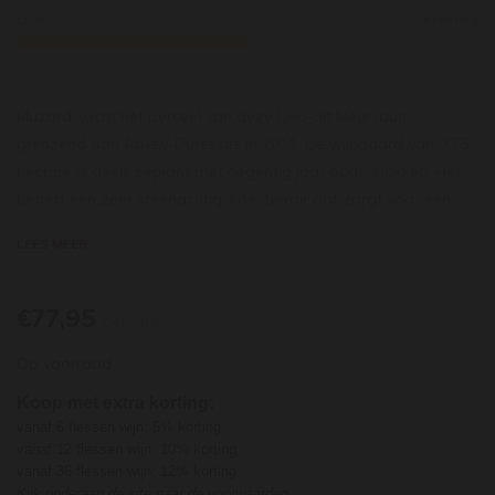
Licht
Krachtig
Muzard kocht het perceel van deze Lieu-dit Meursault,
grenzend aan Auxey-Duresses in 2011. De wijngaard van 0,75
hectare is deels beplant met negentig jaar oude stokken. Het
betreft een zeer steenachtig, koel terroir dat zorgt voor een
intensere rijping van de chardonnaydruiven. De druiven worden
LEES MEER
biologisch verbouwd en met de hand geoogst.
De chardonnay ondergaat een langzame, spontane gisting op
tank, met deels hele trossen. Daarna rijpt de wijn 11 maanden
€77,95
per stuk
voor 50% in tank en 50% op eiken, waarvan 30% nieuw.
Op voorraad
Vervolgens rust de wijn nog enkele maanden op zijn droesem
voor de botteling. Als resultaat brengt dit een wijn met een
Koop met extra korting:
goede focus, mineraliteit en spanning. De wijn biedt aroma's
vanaf 6 flessen wijn: 5% korting
van verse peer, groene appel, citrusolie en vleugen honing en
vanaf 12 flessen wijn: 10% korting
vanaf 36 flessen wijn: 12% korting
hazelnoot. In de mond strak mineralig en knapperig met een
Kijk onderaan de site naar de voorwaarden