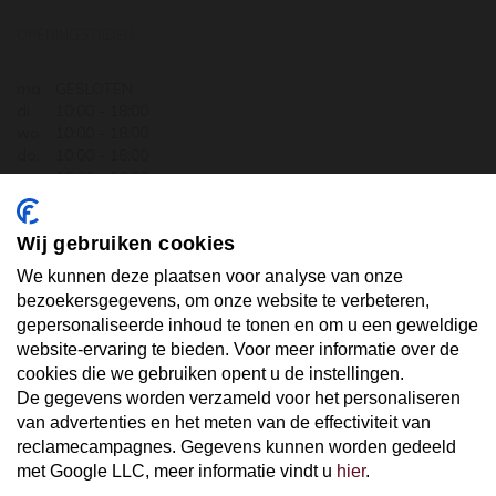
OPENINGSTIJDEN
ma.
GESLOTEN
di.
10:00 - 18:00
wo.
10:00 - 18:00
do.
10:00 - 18:00
vr.
10:00 - 18:00
za.
10:00 - 17:30
zo.
GESLOTEN
Wij gebruiken cookies
ABONNEER U OP ONZE NIEUWSBRIEF
We kunnen deze plaatsen voor analyse van onze
bezoekersgegevens, om onze website te verbeteren,
gepersonaliseerde inhoud te tonen en om u een geweldige
Uw email hier ...
website-ervaring te bieden. Voor meer informatie over de
cookies die we gebruiken opent u de instellingen.
De gegevens worden verzameld voor het personaliseren
ABONNEER
van advertenties en het meten van de effectiviteit van
reclamecampagnes. Gegevens kunnen worden gedeeld
met Google LLC, meer informatie vindt u
hier
.