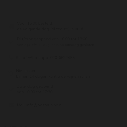
Voor 15:00 besteld,
de volgende dag (di t/m za) in huis!
Di t/m vr geopend van 10:00 tot 18:00
Van 7 juli t/m 11 augustus op dinsdag gesloten.
Bel of Whatsapp:
020-6622455
Niet lekker,
binnen 14 dagen kunt u de wijnen ruilen
Zaterdag geopend
van 10:00 tot 17:30
Mail:
info@pasteuning.nl