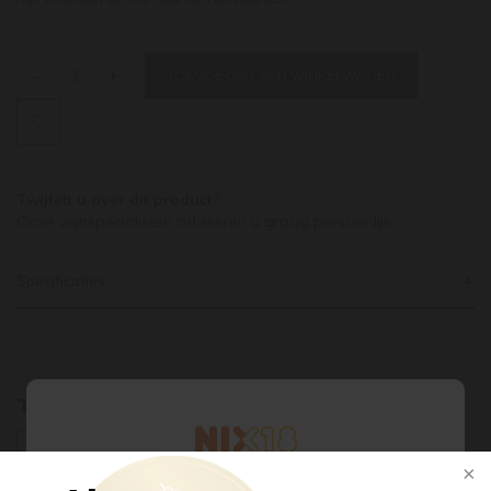
mooie citrusachtige zuurgraad in de afdronk.
-
+
TOEVOEGEN AAN WINKELWAGEN
Twijfelt u over dit product?
Onze wijnspecialisten adviseren u graag persoonlijk.
Specificaties
Tags
CHARDONNAY