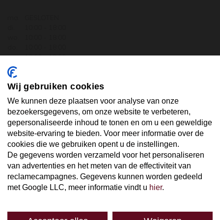
ma.
GESLOTEN
di.
10:00 - 18:00
wo.
10:00 - 18:00
do.
10:00 - 18:00
vr.
10:00 - 18:00
za.
10:00 - 17:30
zo.
GESLOTEN
Wij gebruiken cookies
ABONNEER U OP ONZE NIEUWSBRIEF
We kunnen deze plaatsen voor analyse van onze
bezoekersgegevens, om onze website te verbeteren,
gepersonaliseerde inhoud te tonen en om u een geweldige
Uw email hier ...
website-ervaring te bieden. Voor meer informatie over de
cookies die we gebruiken opent u de instellingen.
De gegevens worden verzameld voor het personaliseren
ABONNEER
van advertenties en het meten van de effectiviteit van
reclamecampagnes. Gegevens kunnen worden gedeeld
met Google LLC, meer informatie vindt u
hier
.