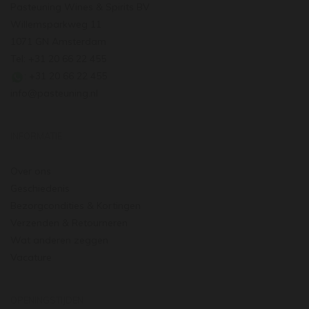
Pasteuning Wines & Spirits BV
Willemsparkweg 11
1071 GN Amsterdam
Tel: +31 20 66 22 455
: +31 20 66 22 455
info@pasteuning.nl
INFORMATIE
Over ons
Geschiedenis
Bezorgcondities & Kortingen
Verzenden & Retourneren
Wat anderen zeggen
Vacature
OPENINGSTIJDEN