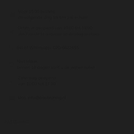
Voor 15:00 besteld,
de volgende dag (di t/m za) in huis!
Di t/m vr geopend van 10:00 tot 18:00
Van 7 juli t/m 11 augustus op dinsdag gesloten.
Bel of Whatsapp:
020-6622455
Niet lekker,
binnen 14 dagen kunt u de wijnen ruilen
Zaterdag geopend
van 10:00 tot 17:30
Mail:
info@pasteuning.nl
PASTEUNING