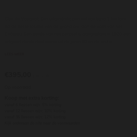
Clos de Vougeot. Een uitgestrekt perceel van bijna 3 hectare
op de beste locatie van de grand cru, aan de voet van het
Château. Een derde van het perceel is aangeplant in 1920, een
volgend derde deel stamt uit de jaren 60 en de rest is
aangeplant in de jaren 70 en 80. De druiven rijpen er opvallend
LEES MEER
vroeg en geven wijnen van grootse finesse, met een delicate
textuur en een prachtige lengte. De complexiteit die inherent is
aan een grand cru is snel voelbaar. De Clos de Vougeot is een
€395,00
per stuk
wijn met een grote finesse in textuur. Een prachtige pure
Op voorraad
fruitigheid van bovenal rode kersen en frambozen, met
aroma's van rozen en een kleine nuance van vanille.
Koop met extra korting:
vanaf 6 flessen wijn: 5% korting
vanaf 12 flessen wijn: 10% korting
vanaf 36 flessen wijn: 12% korting
Kijk onderaan de site naar de voorwaarden