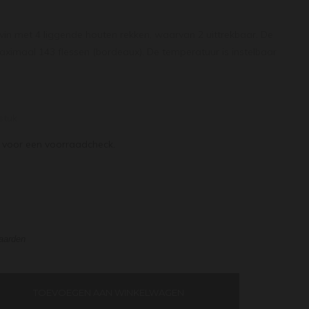
n met 4 liggende houten rekken, waarvan 2 uittrekbaar. De
aximaal 143 flessen (bordeaux). De temperatuur is instelbaar
stuk
voor een voorraadcheck.
waarden
TOEVOEGEN AAN WINKELWAGEN