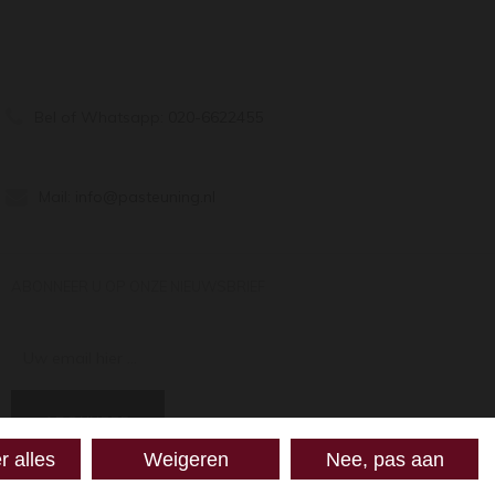
Bel of Whatsapp:
020-6622455
Mail:
info@pasteuning.nl
ABONNEER U OP ONZE NIEUWSBRIEF
Uw email hier ...
ABONNEER
r alles
Weigeren
Nee, pas aan