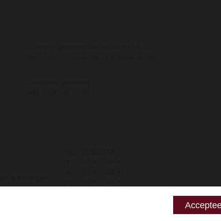
Di t/m vr geopend van 10:00 tot 18:00
Van 7 juli t/m 11 augustus op dinsdag gesloten.
Zaterdag geopend
van 10:00 tot 17:30
OPENINGSTIJDEN
ma.
GESLOTEN
di.
10:00 - 18:00
wo.
10:00 - 18:00
ies & Kortingen
do.
10:00 - 18:00
Retourneren
vr.
10:00 - 18:00
za.
10:00 - 17:30
 zeggen
Acceptee
zo.
GESLOTEN