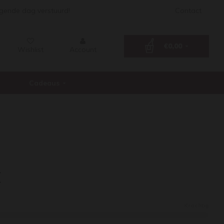
lgende dag verstuurd!
Contact
€0,00
Wishlist
Account
Cadeaus
.V.4C
C
Krachtig