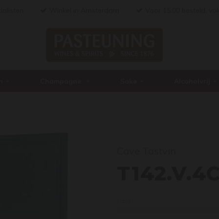
ialisten
Winkel in Amsterdam
Voor 15:00 besteld, vo
n
Champagne
Sake
Alcoholvrij
Cave Tastvin
T142
T142.V.4
Licht