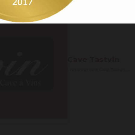
Cave Tastvin
Lees meer over Cave Tastvin →