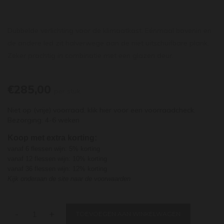
Dubbelde verlichting voor de klimaatkast. Eénmaal bovenin en
de andere led zit halverwege aan de niet uitschuifbare plank.
Zeker prachtig in combinatie met een glazen deur.
€285,00
per stuk
Niet op (vrije) voorraad,
klik hier
voor een voorraadcheck.
Bezorging: 4-6 weken
Koop met extra korting:
vanaf 6 flessen wijn: 5% korting
vanaf 12 flessen wijn: 10% korting
vanaf 36 flessen wijn: 12% korting
Kijk onderaan de site naar de voorwaarden
-
+
TOEVOEGEN AAN WINKELWAGEN