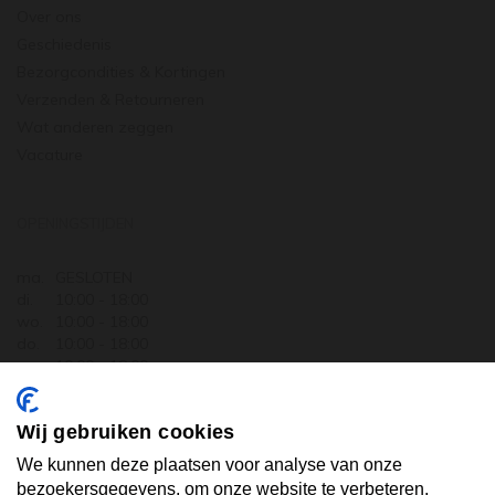
Over ons
Geschiedenis
Bezorgcondities & Kortingen
Verzenden & Retourneren
Wat anderen zeggen
Vacature
OPENINGSTIJDEN
ma.
GESLOTEN
di.
10:00 - 18:00
wo.
10:00 - 18:00
do.
10:00 - 18:00
vr.
10:00 - 18:00
za.
10:00 - 17:30
zo.
GESLOTEN
Wij gebruiken cookies
ABONNEER U OP ONZE NIEUWSBRIEF
We kunnen deze plaatsen voor analyse van onze
bezoekersgegevens, om onze website te verbeteren,