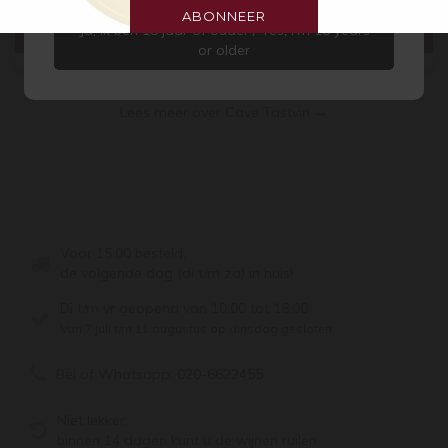
ABONNEER
Ja, ik ben 18 jaar of ouder / Yes, I’m 18 years
or older
Cave Tastvin
Lees meer over Cave Tastvin →
Voor 15:00 besteld,
de volgende dag (di t/m za) in huis!
Di t/m vr geopend van 10:00 tot 18:00
Van 7 juli t/m 11 augustus op dinsdag gesloten.
Bel of Whatsapp:
020-6622455
Niet lekker,
binnen 14 dagen kunt u de wijnen ruilen