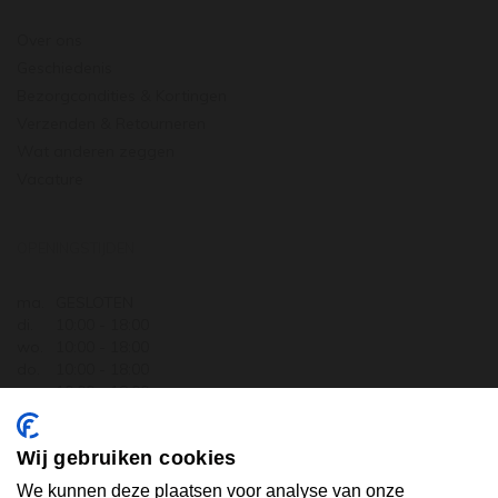
Over ons
Geschiedenis
Bezorgcondities & Kortingen
Verzenden & Retourneren
Wat anderen zeggen
Vacature
OPENINGSTIJDEN
ma.
GESLOTEN
di.
10:00 - 18:00
wo.
10:00 - 18:00
do.
10:00 - 18:00
vr.
10:00 - 18:00
za.
10:00 - 17:30
zo.
GESLOTEN
Wij gebruiken cookies
ABONNEER U OP ONZE NIEUWSBRIEF
We kunnen deze plaatsen voor analyse van onze