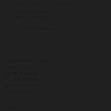
binnen 14 dagen kunt u de wijnen ruilen
Zaterdag geopend
van 10:00 tot 17:30
Mail:
info@pasteuning.nl
PASTEUNING
Pasteuning Wines & Spirits BV
Willemsparkweg 11
1071 GN Amsterdam
Tel: +31 20 66 22 455
: +31 20 66 22 455
info@pasteuning.nl
INFORMATIE