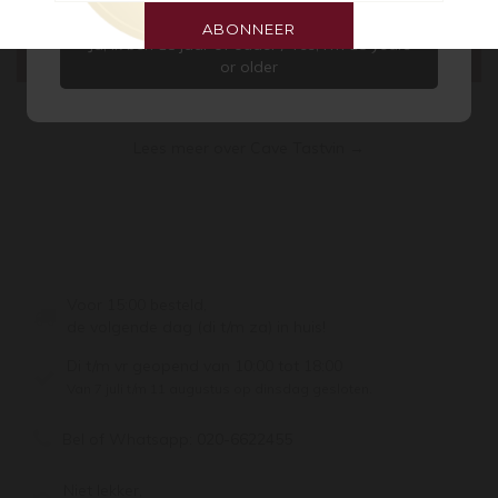
ABONNEER
Ja, ik ben 18 jaar of ouder / Yes, I’m 18 years
or older
Cave Tastvin
Lees meer over Cave Tastvin →
Voor 15:00 besteld,
de volgende dag (di t/m za) in huis!
Di t/m vr geopend van 10:00 tot 18:00
Van 7 juli t/m 11 augustus op dinsdag gesloten.
Bel of Whatsapp:
020-6622455
Niet lekker,