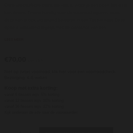
Extra uitschuifbare plank die vlak is, waar je een open fles o.i.d.
kan zetten. Tevens handig voor de voorraad sigaren, want
deze kan je ook uitstekend bewaren in een Tastvin kast. Deze
optie is uitsluitend tegelijk met de aanschaf van een
klimaatkast te bestellen.
LEES MEER
€70,00
per stuk
Niet op (vrije) voorraad,
klik hier
voor een voorraadcheck.
Bezorging: 4-6 weken
Koop met extra korting:
vanaf 6 flessen wijn: 5% korting
vanaf 12 flessen wijn: 10% korting
vanaf 36 flessen wijn: 12% korting
Kijk onderaan de site naar de voorwaarden