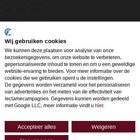
di.
10:00 - 18:00
wo.
10:00 - 18:00
do.
10:00 - 18:00
vr.
10:00 - 18:00
za.
10:00 - 17:30
zo.
GESLOTEN
Wij gebruiken cookies
ABONNEER U OP ONZE NIEUWSBRIEF
We kunnen deze plaatsen voor analyse van onze
bezoekersgegevens, om onze website te verbeteren,
gepersonaliseerde inhoud te tonen en om u een geweldige
Uw email hier ...
website-ervaring te bieden. Voor meer informatie over de
cookies die we gebruiken opent u de instellingen.
De gegevens worden verzameld voor het personaliseren
ABONNEER
van advertenties en het meten van de effectiviteit van
reclamecampagnes. Gegevens kunnen worden gedeeld
met Google LLC, meer informatie vindt u
hier
.
Accepteer alles
Weigeren
SPAREN