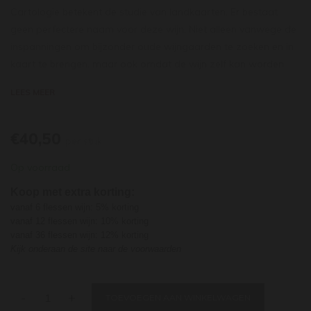
Cartologie betekent de studie van landkaarten. Er bestaat
geen perfectere naam voor deze wijn. Niet alleen vanwege de
inspanningen om bijzonder oude wijngaarden te zoeken en in
kaart te brengen, maar ook omdat de wijn zelf kan worden
gezien als een wijnlandkaart van de Kaap. De cuveé is
LEES MEER
samengesteld uit zeldzame en buitengewone percelen van
dryland bushvines. Het is een blend van 89% chenin druiven
afkomstig van verspreid liggende percelen. De wijnstokken zijn
€40,50
per stuk
tussen de 30 en 50 jaar oud. De lage opbrengst voor deze
Op voorraad
percelen is ongeveer 20hl/ha. De 11% semillon komt van een
oud perceel in Franschhoek. De druiven worden met de hand
Koop met extra korting:
gesorteerd en als hele trossen geperst. De most is bewust
vanaf 6 flessen wijn: 5% korting
troebel, vol met vaste bestanddelen en de wilde fermentatie
vanaf 12 flessen wijn: 10% korting
vanaf 36 flessen wijn: 12% korting
gebeurt spontaan in ofwel betonnen eieren, kleipotten en
Kijk onderaan de site naar de voorwaarden
foudres ofwel oude vaten van verschillende maten.
De wijn wordt ongeveer 12 maanden op zijn droesem
-
+
TOEVOEGEN AAN WINKELWAGEN
bewaard, verblijft daarna nog 6 maanden op tank en wordt