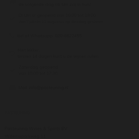
de volgende dag (di t/m za) in huis!
Di t/m vr geopend van 10:00 tot 18:00
Van 7 juli t/m 11 augustus op dinsdag gesloten.
Bel of Whatsapp:
020-6622455
Niet lekker,
binnen 14 dagen kunt u de wijnen ruilen
Zaterdag geopend
van 10:00 tot 17:30
Mail:
info@pasteuning.nl
PASTEUNING
Pasteuning Wines & Spirits BV
Willemsparkweg 11